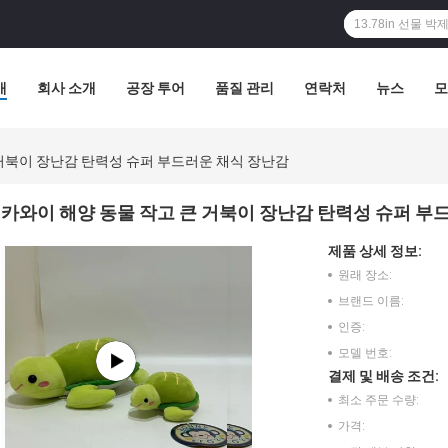
개
회사 소개
공장 투어
품질 관리
연락처
뉴스
모
 거북이 장난감 탄력성 슈퍼 부드러운 채식 장난감
카와이 해양 동물 작고 큰 거북이 장난감 탄력성 슈퍼 부
제품 상세 정보:
원래 장소:
브랜드 이름:
인증:
모델 번호:
결제 및 배송 조건:
최소 주문 수량:
가격: