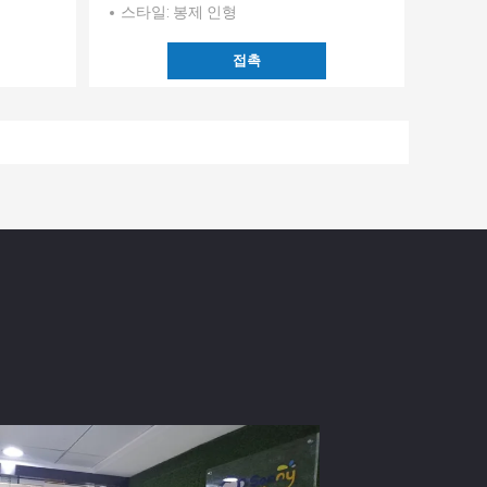
스타일
: 봉제 인형
접촉