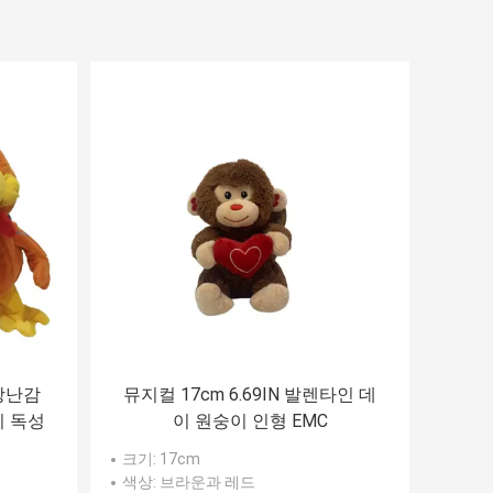
 장난감
뮤지컬 17cm 6.69IN 발렌타인 데
비 독성
이 원숭이 인형 EMC
크기
: 17cm
색상
: 브라운과 레드