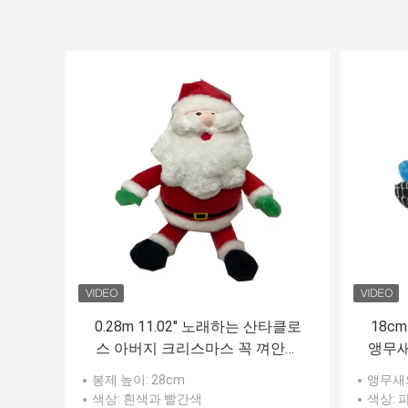
0.28m 11.02'' 노래하는 산타클로
18cm
스 아버지 크리스마스 꼭 껴안고
앵무새
싶은 장난감 LED 빛
봉제 높이
: 28cm
앵무새
색상
: 흰색과 빨간색
색상
: