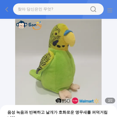
2
/
2
음성 녹음과 반복하고 날개가 호화로운 앵무새를 퍼덕거립