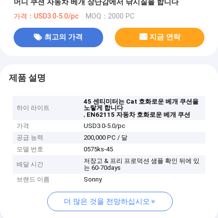
머니 쿠션 자동차 베개 장난감에서 낚시질을 합니다
가격：USD3.0-5.0/pc
MOQ：2000 PC
최고의 가격
지금 연락
제품 설명
45 센티미터는 Cat 호화로운 베개 쿠션을
하이 라이트
노랗게 합니다
,
EN62115 자동차 호화로운 베개 쿠션
가격
USD3.0-5.0/pc
공급 능력
200,000 PC / 달
모델 번호
0575ks-45
저장고 & 프리 프로덕션 샘플 확인 뒤에 있
배달 시간
는 60-70days
브랜드 이름
Sonny
더 많은 것을 전망하십시오