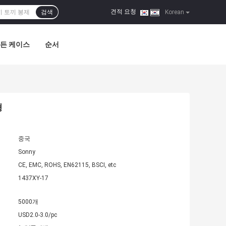
견적 요청
검색
|
Korean
든 케이스
순서
형
중국
Sonny
CE, EMC, ROHS, EN62115, BSCI, etc
1437XY-17
5000개
USD2.0-3.0/pc