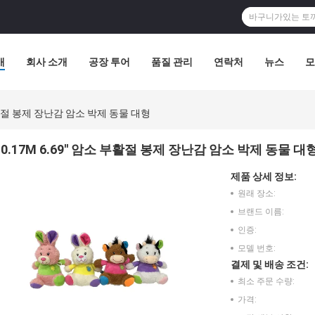
개
회사 소개
공장 투어
품질 관리
연락처
뉴스
모
소 부활절 봉제 장난감 암소 박제 동물 대형
0.17M 6.69'' 암소 부활절 봉제 장난감 암소 박제 동물 대
제품 상세 정보:
원래 장소:
브랜드 이름:
인증:
모델 번호:
결제 및 배송 조건:
최소 주문 수량:
가격: