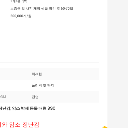
1개/폴리백
보증금 및 사전 제작 샘플 확인 후 60-70일
200,000개/월
화려한
폴리백 및 판지
ODM:
관습
 장난감
암소 박제 동물 대형 BSCI
,
끼와 암소 장난감