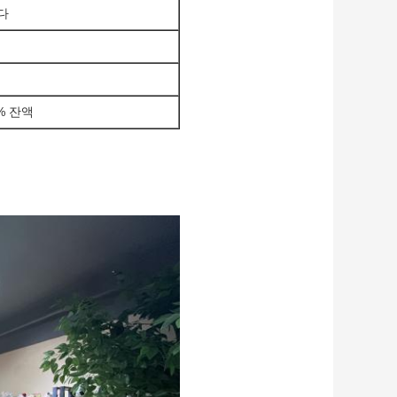
다
0% 잔액